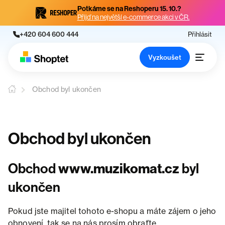
Potkáme se na Reshoperu 15. 10.?
Přijď na největší e-commerce akci v ČR.
+420 604 600 444
Přihlásit
Vyzkoušet
Obchod byl ukončen
Obchod byl ukončen
Obchod
www.muzikomat.cz
byl
ukončen
Pokud jste majitel tohoto e-shopu a máte zájem o jeho
obnovení, tak se na nás prosím obraťte.