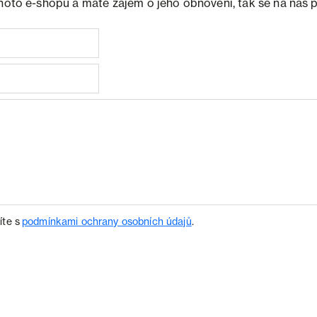
ohoto e-shopu a máte zájem o jeho obnovení, tak se na nás 
íte s
podmínkami ochrany osobních údajů
.