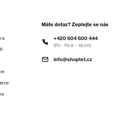
Máte dotaz? Zeptejte se nás
+420 604 600 444
ra
(Po - Pá 8 – 18:30)
ři
info@shoptet.cz
um
erce
na