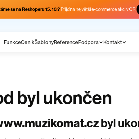
áme se na Reshoperu 15. 10.?
Přijď na největší e-commerce akci v ČR.
Funkce
Ceník
Šablony
Reference
Podpora
Kontakt
d byl ukončen
www.muzikomat.cz
byl uk