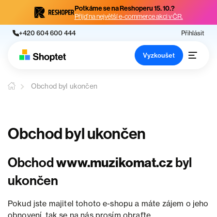
Potkáme se na Reshoperu 15. 10.?
Přijď na největší e-commerce akci v ČR.
+420 604 600 444
Přihlásit
Vyzkoušet
Obchod byl ukončen
Obchod byl ukončen
Obchod
www.muzikomat.cz
byl
ukončen
Pokud jste majitel tohoto e-shopu a máte zájem o jeho
obnovení, tak se na nás prosím obraťte.