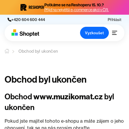
Potkáme se na Reshoperu 15. 10.?
Přijď na největší e-commerce akci v ČR.
+420 604 600 444
Přihlásit
Vyzkoušet
Obchod byl ukončen
Obchod byl ukončen
Obchod
www.muzikomat.cz
byl
ukončen
Pokud jste majitel tohoto e-shopu a máte zájem o jeho
obnovení, tak se na nás prosím obraťte.