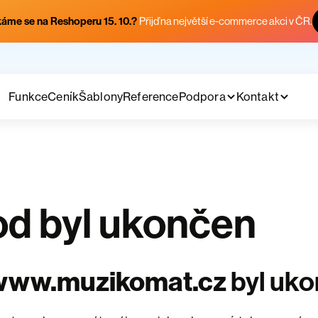
áme se na Reshoperu 15. 10.?
Přijď na největší e-commerce akci v ČR.
Funkce
Ceník
Šablony
Reference
Podpora
Kontakt
d byl ukončen
www.muzikomat.cz
byl uk