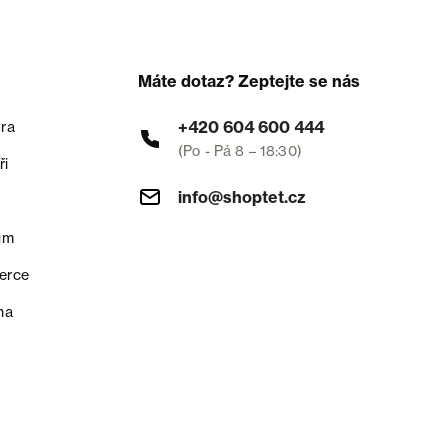
Máte dotaz? Zeptejte se nás
+420 604 600 444
ra
(Po - Pá 8 – 18:30)
ři
info@shoptet.cz
um
erce
na