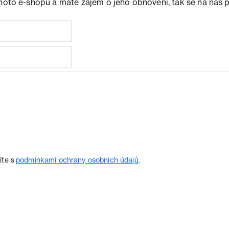
ohoto e-shopu a máte zájem o jeho obnovení, tak se na nás 
íte s
podmínkami ochrany osobních údajů
.