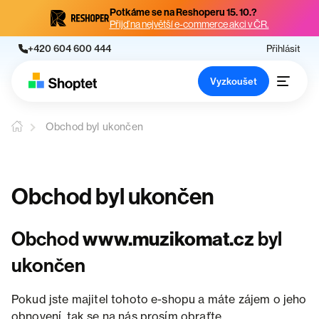
Potkáme se na Reshoperu 15. 10.?
Přijď na největší e-commerce akci v ČR.
+420 604 600 444
Přihlásit
Vyzkoušet
Obchod byl ukončen
Obchod byl ukončen
Obchod
www.muzikomat.cz
byl
ukončen
Pokud jste majitel tohoto e-shopu a máte zájem o jeho
obnovení, tak se na nás prosím obraťte.