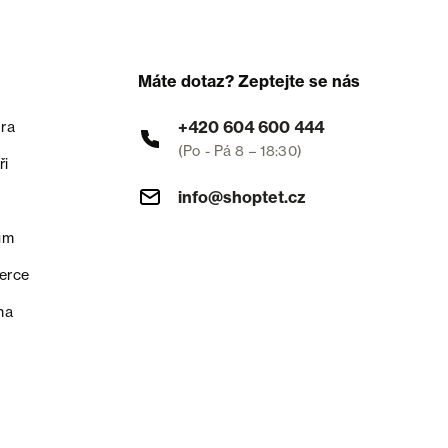
Máte dotaz? Zeptejte se nás
+420 604 600 444
ra
(Po - Pá 8 – 18:30)
ři
info@shoptet.cz
um
erce
na