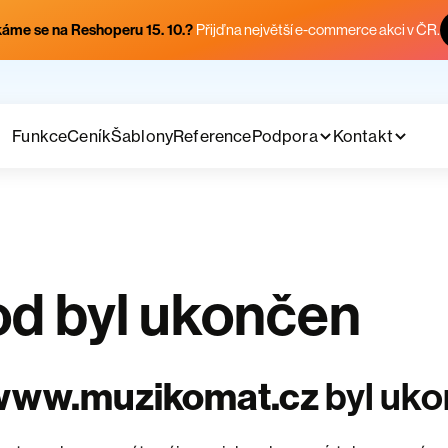
áme se na Reshoperu 15. 10.?
Přijď na největší e-commerce akci v ČR.
Funkce
Ceník
Šablony
Reference
Podpora
Kontakt
d byl ukončen
www.muzikomat.cz
byl uk