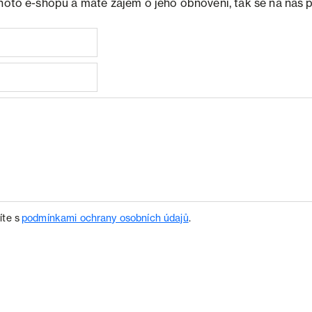
ohoto e-shopu a máte zájem o jeho obnovení, tak se na nás 
íte s
podmínkami ochrany osobních údajů
.