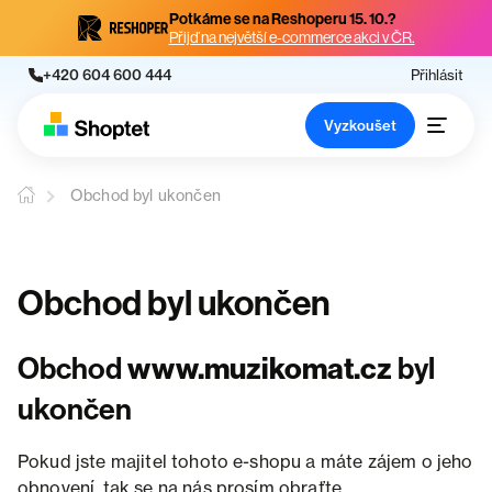
Potkáme se na Reshoperu 15. 10.?
Přijď na největší e-commerce akci v ČR.
+420 604 600 444
Přihlásit
Vyzkoušet
Obchod byl ukončen
Obchod byl ukončen
Obchod
www.muzikomat.cz
byl
ukončen
Pokud jste majitel tohoto e-shopu a máte zájem o jeho
obnovení, tak se na nás prosím obraťte.