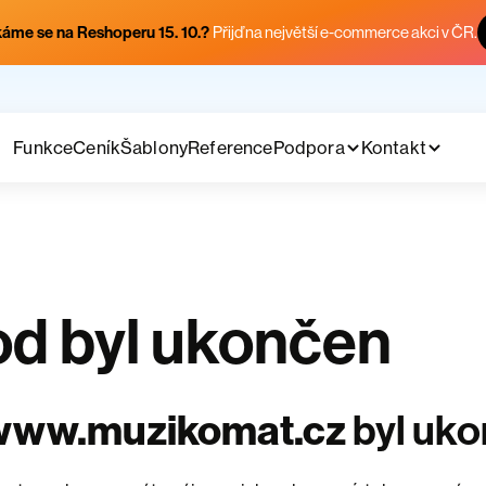
áme se na Reshoperu 15. 10.?
Přijď na největší e-commerce akci v ČR.
Funkce
Ceník
Šablony
Reference
Podpora
Kontakt
d byl ukončen
www.muzikomat.cz
byl uk