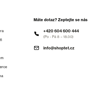
Máte dotaz? Zeptejte se nás
+420 604 600 444
ra
(Po - Pá 8 – 18:30)
ři
info@shoptet.cz
um
erce
na