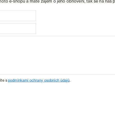
ohoto e-shopu a máte zájem o jeho obnovení, tak se na nás 
íte s
podmínkami ochrany osobních údajů
.