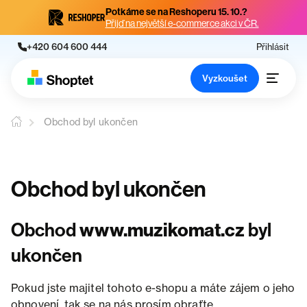
Potkáme se na Reshoperu 15. 10.?
Přijď na největší e-commerce akci v ČR.
+420 604 600 444
Přihlásit
Vyzkoušet
Obchod byl ukončen
Obchod byl ukončen
Obchod
www.muzikomat.cz
byl
ukončen
Pokud jste majitel tohoto e-shopu a máte zájem o jeho
obnovení, tak se na nás prosím obraťte.