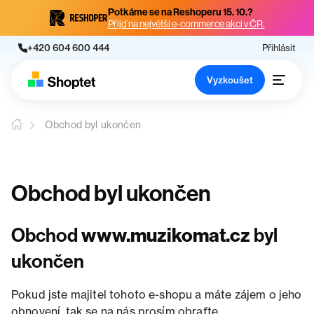
Potkáme se na Reshoperu 15. 10.?
Přijď na největší e-commerce akci v ČR.
+420 604 600 444
Přihlásit
Vyzkoušet
Obchod byl ukončen
Obchod byl ukončen
Obchod
www.muzikomat.cz
byl
ukončen
Pokud jste majitel tohoto e-shopu a máte zájem o jeho
obnovení, tak se na nás prosím obraťte.