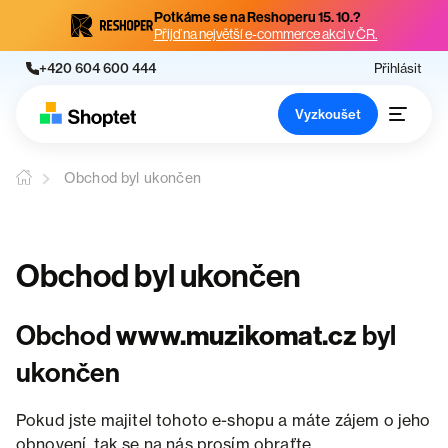
Potkáme se na Reshoperu 15. 10.?
Přijď na největší e-commerce akci v ČR.
+420 604 600 444
Přihlásit
Vyzkoušet
Obchod byl ukončen
Obchod byl ukončen
Obchod
www.muzikomat.cz
byl
ukončen
Pokud jste majitel tohoto e-shopu a máte zájem o jeho
obnovení, tak se na nás prosím obraťte.