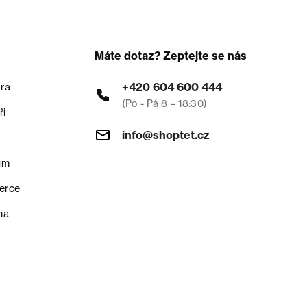
Máte dotaz? Zeptejte se nás
+420 604 600 444
ra
(Po - Pá 8 – 18:30)
ři
info@shoptet.cz
um
erce
na