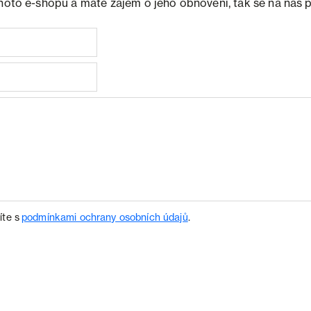
ohoto e-shopu a máte zájem o jeho obnovení, tak se na nás 
íte s
podmínkami ochrany osobních údajů
.