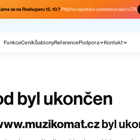
áme se na Reshoperu 15. 10.?
Přijď na největší e-commerce akci v ČR.
Funkce
Ceník
Šablony
Reference
Podpora
Kontakt
d byl ukončen
www.muzikomat.cz
byl uk