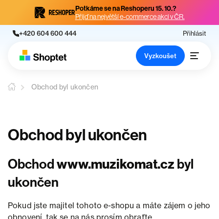
Potkáme se na Reshoperu 15. 10.?
Přijď na největší e-commerce akci v ČR.
+420 604 600 444
Přihlásit
Vyzkoušet
Obchod byl ukončen
Obchod byl ukončen
Obchod
www.muzikomat.cz
byl
ukončen
Pokud jste majitel tohoto e-shopu a máte zájem o jeho
obnovení, tak se na nás prosím obraťte.