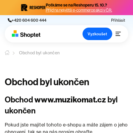
Potkáme se na Reshoperu 15. 10.?
Přijď na největší e-commerce akci v ČR.
+420 604 600 444
Přihlásit
Vyzkoušet
Obchod byl ukončen
Obchod byl ukončen
Obchod
www.muzikomat.cz
byl
ukončen
Pokud jste majitel tohoto e-shopu a máte zájem o jeho
obnovení, tak se na nás prosím obraťte.