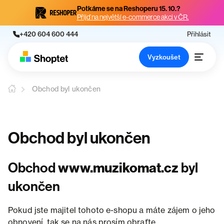
Potkáme se na Reshoperu 15. 10.?
Přijď na největší e-commerce akci v ČR.
+420 604 600 444
Přihlásit
Vyzkoušet
Obchod byl ukončen
Obchod byl ukončen
Obchod
www.muzikomat.cz
byl
ukončen
Pokud jste majitel tohoto e-shopu a máte zájem o jeho
obnovení, tak se na nás prosím obraťte.