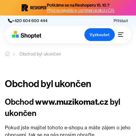
Potkáme se na Reshoperu 15. 10.?
Přijď na největší e-commerce akci v ČR.
+420 604 600 444
Přihlásit
Vyzkoušet
Obchod byl ukončen
Obchod byl ukončen
Obchod
www.muzikomat.cz
byl
ukončen
Pokud jste majitel tohoto e-shopu a máte zájem o jeho
obnovení, tak se na nás prosím obraťte.