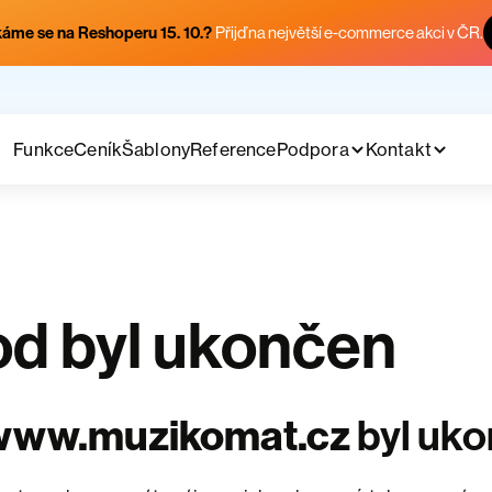
áme se na Reshoperu 15. 10.?
Přijď na největší e-commerce akci v ČR.
Funkce
Ceník
Šablony
Reference
Podpora
Kontakt
d byl ukončen
www.muzikomat.cz
byl uk