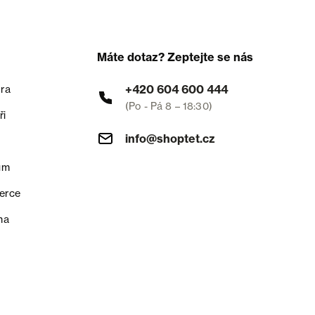
Máte dotaz? Zeptejte se nás
+420 604 600 444
ra
(Po - Pá 8 – 18:30)
ři
info@shoptet.cz
um
erce
na