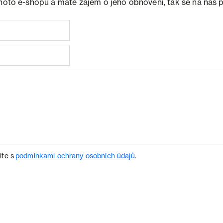
ohoto e-shopu a máte zájem o jeho obnovení, tak se na nás 
íte s
podmínkami ochrany osobních údajů
.