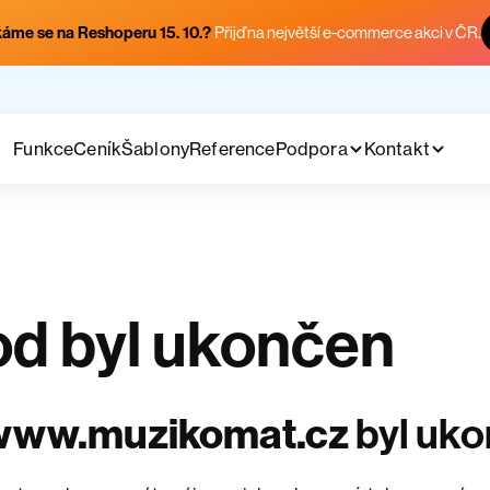
áme se na Reshoperu 15. 10.?
Přijď na největší e-commerce akci v ČR.
Funkce
Ceník
Šablony
Reference
Podpora
Kontakt
d byl ukončen
www.muzikomat.cz
byl uk