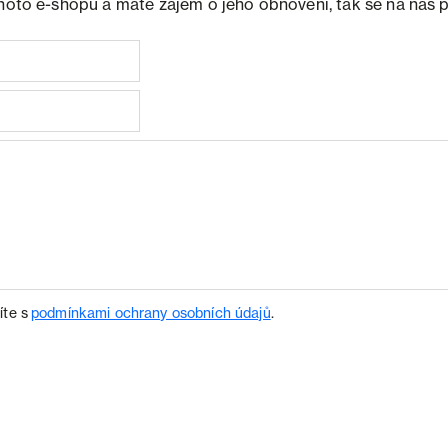
ohoto e-shopu a máte zájem o jeho obnovení, tak se na nás 
íte s
podmínkami ochrany osobních údajů
.