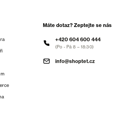
Máte dotaz? Zeptejte se nás
+420 604 600 444
ra
(Po - Pá 8 – 18:30)
ři
info@shoptet.cz
um
erce
na