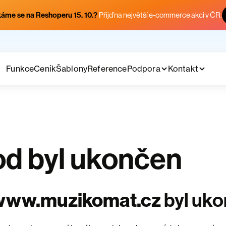
áme se na Reshoperu 15. 10.?
Přijď na největší e-commerce akci v ČR.
Funkce
Ceník
Šablony
Reference
Podpora
Kontakt
d byl ukončen
www.muzikomat.cz
byl uk