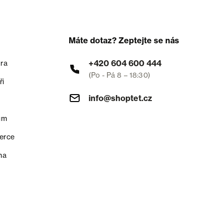
Máte dotaz? Zeptejte se nás
+420 604 600 444
ra
(Po - Pá 8 – 18:30)
ři
info@shoptet.cz
um
erce
na