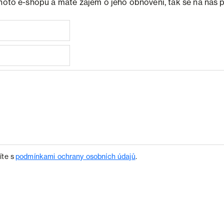
ohoto e-shopu a máte zájem o jeho obnovení, tak se na nás 
íte s
podmínkami ochrany osobních údajů
.