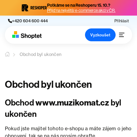
Potkáme se na Reshoperu 15. 10.?
Přijď na největší e-commerce akci v ČR.
+420 604 600 444
Přihlásit
Vyzkoušet
Obchod byl ukončen
Obchod byl ukončen
Obchod
www.muzikomat.cz
byl
ukončen
Pokud jste majitel tohoto e-shopu a máte zájem o jeho
obnovení, tak se na nás prosím obraťte.