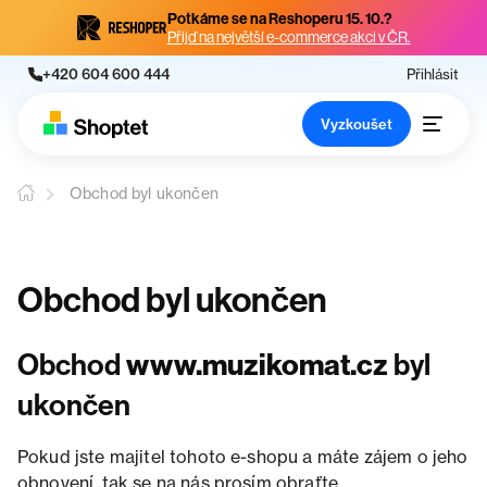
Potkáme se na Reshoperu 15. 10.?
Přijď na největší e-commerce akci v ČR.
+420 604 600 444
Přihlásit
Vyzkoušet
Obchod byl ukončen
Obchod byl ukončen
Obchod
www.muzikomat.cz
byl
ukončen
Pokud jste majitel tohoto e-shopu a máte zájem o jeho
obnovení, tak se na nás prosím obraťte.