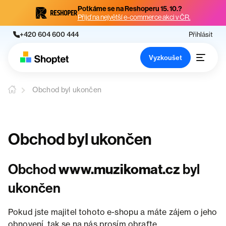
Potkáme se na Reshoperu 15. 10.?
Přijď na největší e-commerce akci v ČR.
+420 604 600 444
Přihlásit
Vyzkoušet
Obchod byl ukončen
Obchod byl ukončen
Obchod
www.muzikomat.cz
byl
ukončen
Pokud jste majitel tohoto e-shopu a máte zájem o jeho
obnovení, tak se na nás prosím obraťte.