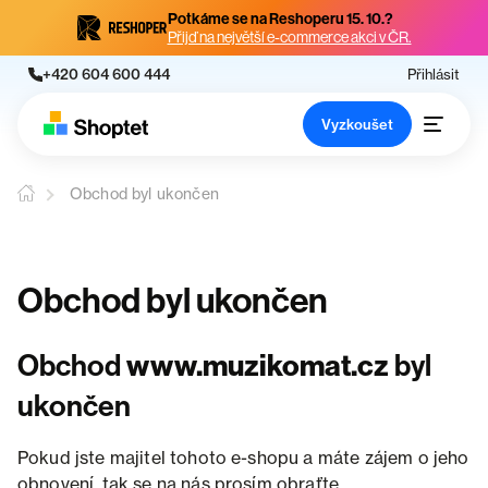
Potkáme se na Reshoperu 15. 10.?
Přijď na největší e-commerce akci v ČR.
+420 604 600 444
Přihlásit
Vyzkoušet
Obchod byl ukončen
Obchod byl ukončen
Obchod
www.muzikomat.cz
byl
ukončen
Pokud jste majitel tohoto e-shopu a máte zájem o jeho
obnovení, tak se na nás prosím obraťte.