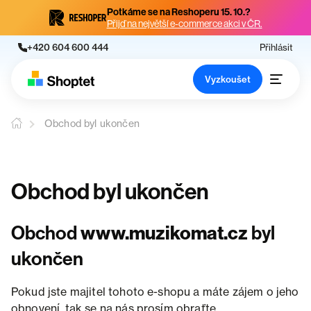
Potkáme se na Reshoperu 15. 10.?
Přijď na největší e-commerce akci v ČR.
+420 604 600 444
Přihlásit
Vyzkoušet
Obchod byl ukončen
Obchod byl ukončen
Obchod
www.muzikomat.cz
byl
ukončen
Pokud jste majitel tohoto e-shopu a máte zájem o jeho
obnovení, tak se na nás prosím obraťte.