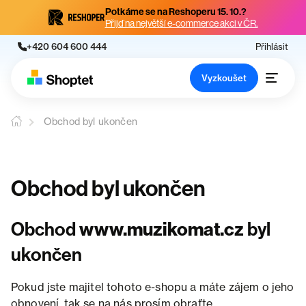
Potkáme se na Reshoperu 15. 10.?
Přijď na největší e-commerce akci v ČR.
+420 604 600 444
Přihlásit
Vyzkoušet
Obchod byl ukončen
Obchod byl ukončen
Obchod
www.muzikomat.cz
byl
ukončen
Pokud jste majitel tohoto e-shopu a máte zájem o jeho
obnovení, tak se na nás prosím obraťte.