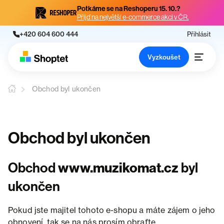
Potkáme se na Reshoperu 15. 10.?
Přijď na největší e-commerce akci v ČR.
+420 604 600 444
Přihlásit
Vyzkoušet
Obchod byl ukončen
Obchod byl ukončen
Obchod
www.muzikomat.cz
byl
ukončen
Pokud jste majitel tohoto e-shopu a máte zájem o jeho
obnovení, tak se na nás prosím obraťte.