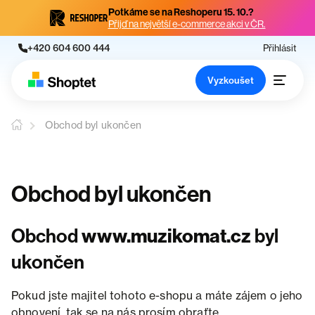
Potkáme se na Reshoperu 15. 10.?
Přijď na největší e-commerce akci v ČR.
+420 604 600 444
Přihlásit
Vyzkoušet
Obchod byl ukončen
Obchod byl ukončen
Obchod
www.muzikomat.cz
byl
ukončen
Pokud jste majitel tohoto e-shopu a máte zájem o jeho
obnovení, tak se na nás prosím obraťte.