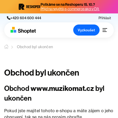
Potkáme se na Reshoperu 15. 10.?
Přijď na největší e-commerce akci v ČR.
+420 604 600 444
Přihlásit
Vyzkoušet
Obchod byl ukončen
Obchod byl ukončen
Obchod
www.muzikomat.cz
byl
ukončen
Pokud jste majitel tohoto e-shopu a máte zájem o jeho
obnovení, tak se na nás prosím obraťte.